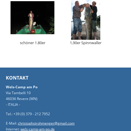
schöner 1.80er
1,90er Spinnwaller
KONTAKT
Wels-Camp am Po
Via Tambelli 10
46036 Revere (MN)
- ITALIA -
Tel.: +39 (0) 379 - 212 7952
E-Mail:
christophstrohmenger@gmail.com
Internet:
wels-camp-am-po.de