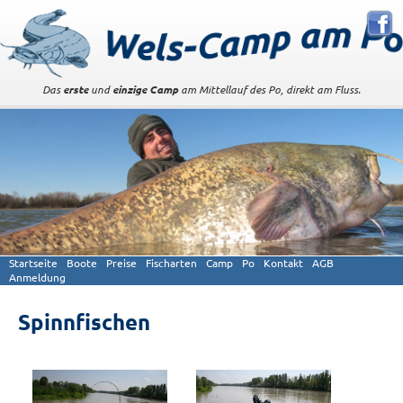
Das
erste
und
einzige Camp
am Mittellauf des Po, direkt am Fluss.
Startseite
Boote
Preise
Fischarten
Camp
Po
Kontakt
AGB
Anmeldung
Spinnfischen