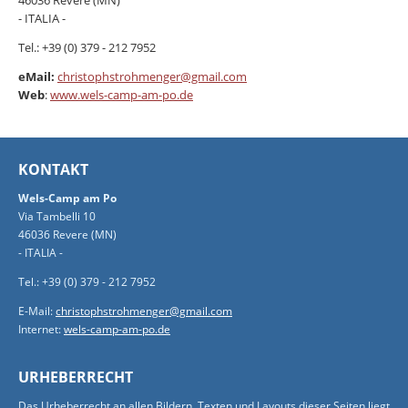
- ITALIA -
Tel.: +39 (0) 379 - 212 7952
eMail:
christophstrohmenger@gmail.com
Web
:
www.wels-camp-am-po.de
KONTAKT
Wels-Camp am Po
Via Tambelli 10
46036 Revere (MN)
- ITALIA -
Tel.: +39 (0) 379 - 212 7952
E-Mail:
christophstrohmenger@gmail.com
Internet:
wels-camp-am-po.de
URHEBERRECHT
Das Urheberrecht an allen Bildern, Texten und Layouts dieser Seiten liegt