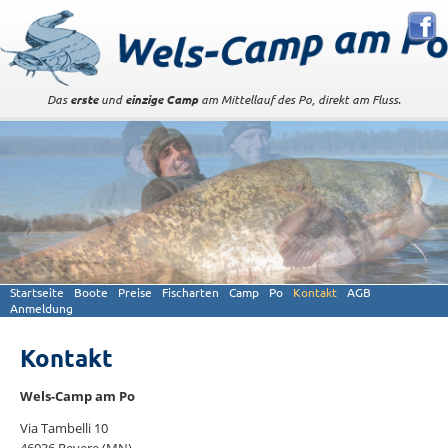
Das
erste
und
einzige Camp
am Mittellauf des Po, direkt am Fluss.
Startseite
Boote
Preise
Fischarten
Camp
Po
Kontakt
AGB
Anmeldung
Kontakt
Wels-Camp am Po
Via Tambelli 10
46036 Revere (MN)