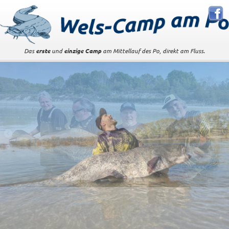
Das
erste
und
einzige Camp
am Mittellauf des Po, direkt am Fluss.