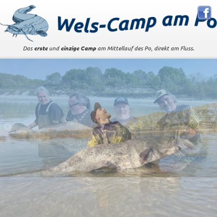
Das
erste
und
einzige Camp
am Mittellauf des Po, direkt am Fluss.